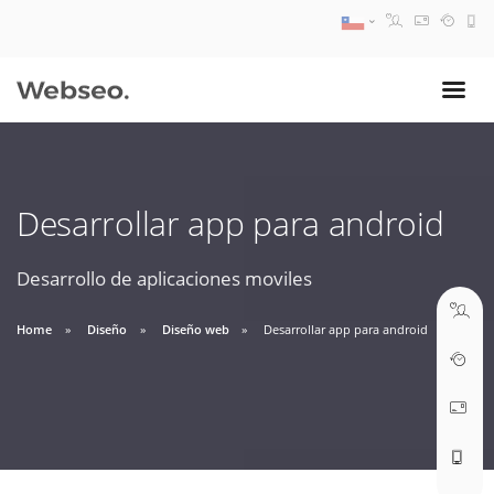
08:30 AM A 17:30 PM
ventas@webseo.cl
Desarrollar app para android
09:30 AM A 18:30 PM
soporte@webseo.cl
Desarrollo de aplicaciones moviles
Home
Diseño
Diseño web
Desarrollar app para android
ABRIR TICKET