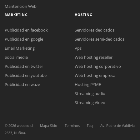
Mantención Web
MARKETING
HOSTING
Publicidad en facebook
Servidores dedicados
Publicidad en google
Servidores semi-dedicados
Email Marketing
Vps
Social media
Web hosting reseller
Reunión online
Publicidad en twitter
Web hosting corporativo
Nuestros ejecutivos le enviarán un correo electrónico con el enlace a
Chat Online
Meet para la reunión online.
Publicidad en youtube
Web hosting empresa
Cotización
Todos nuestros ejecutivos están fuera de línea. Complete el formulario
Publicidad en waze
Hosting PYME
para enviarnos un correo electrónico con sus datos personales.
Complete el formulario y nos contactaremos a la brevedad.
Streaming audio
Streaming Video
©
2026
webseo.cl
Mapa Sitio
Terminos
Faq
Av. Pedro de Valdivia
2633, Ñuñoa.