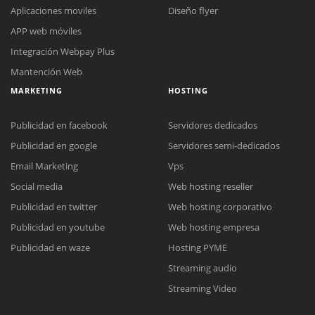
Aplicaciones moviles
Diseño flyer
APP web móviles
Integración Webpay Plus
Mantención Web
MARKETING
HOSTING
Publicidad en facebook
Servidores dedicados
Publicidad en google
Servidores semi-dedicados
Email Marketing
Vps
Social media
Web hosting reseller
Reunión online
Publicidad en twitter
Web hosting corporativo
Nuestros ejecutivos le enviarán un correo electrónico con el enlace a
Chat Online
Publicidad en youtube
Web hosting empresa
Meet para la reunión online.
Cotización
Todos nuestros ejecutivos están fuera de línea. Complete el formulario
Publicidad en waze
Hosting PYME
para enviarnos un correo electrónico con sus datos personales.
Complete el formulario y nos contactaremos a la brevedad.
Streaming audio
Streaming Video