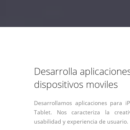
estrategia de
¡COTIZA AQUÍ!
DESDE $15 UF.
HABLAR CON EJECUTIVO
marketing digital.
DESDE $300 UF.
ASESORATE POR UN EXPERTO
Desarrolla aplicacione
dispositivos moviles
Desarrollamos aplicaciones para i
Tablet. Nos caracteriza la creati
usabilidad y experiencia de usuario.