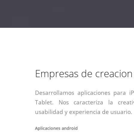
estrategia de
¡COTIZA AQUÍ!
DESDE $15 UF.
HABLAR CON EJECUTIVO
marketing digital.
DESDE $300 UF.
ASESORATE POR UN EXPERTO
Empresas de creacion
Desarrollamos aplicaciones para i
Tablet. Nos caracteriza la creati
usabilidad y experiencia de usuario.
Aplicaciones android