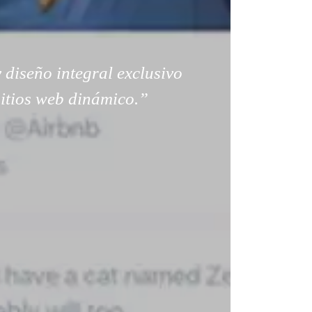
 diseño integral exclusivo
sitios web dinámico.”