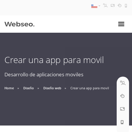
08:30 AM A 17:30 PM
ventas@webseo.cl
Crear una app para movil
09:30 AM A 18:30 PM
soporte@webseo.cl
Desarrollo de aplicaciones moviles
Home
Diseño
Diseño web
Crear una app para movil
ABRIR TICKET