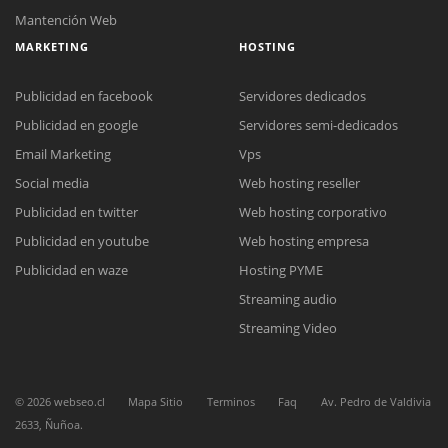
Mantención Web
MARKETING
HOSTING
Publicidad en facebook
Servidores dedicados
Publicidad en google
Servidores semi-dedicados
Email Marketing
Vps
Social media
Web hosting reseller
Reunión online
Publicidad en twitter
Web hosting corporativo
Nuestros ejecutivos le enviarán un correo electrónico con el enlace a
Chat Online
Meet para la reunión online.
Publicidad en youtube
Web hosting empresa
Cotización
Todos nuestros ejecutivos están fuera de línea. Complete el formulario
Publicidad en waze
Hosting PYME
para enviarnos un correo electrónico con sus datos personales.
Complete el formulario y nos contactaremos a la brevedad.
Streaming audio
Streaming Video
©
2026
webseo.cl
Mapa Sitio
Terminos
Faq
Av. Pedro de Valdivia
2633, Ñuñoa.