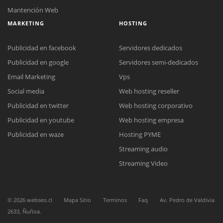
Mantención Web
MARKETING
HOSTING
Publicidad en facebook
Servidores dedicados
Publicidad en google
Servidores semi-dedicados
Email Marketing
Vps
Social media
Web hosting reseller
Reunión online
Publicidad en twitter
Web hosting corporativo
Nuestros ejecutivos le enviarán un correo electrónico con el enlace a
Chat Online
Meet para la reunión online.
Publicidad en youtube
Web hosting empresa
Cotización
Todos nuestros ejecutivos están fuera de línea. Complete el formulario
Publicidad en waze
Hosting PYME
para enviarnos un correo electrónico con sus datos personales.
Complete el formulario y nos contactaremos a la brevedad.
Streaming audio
Streaming Video
©
2026
webseo.cl
Mapa Sitio
Terminos
Faq
Av. Pedro de Valdivia
2633, Ñuñoa.