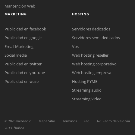
Mantención Web
MARKETING
HOSTING
Publicidad en facebook
Servidores dedicados
Publicidad en google
Servidores semi-dedicados
Email Marketing
Vps
Social media
Web hosting reseller
Reunión online
Publicidad en twitter
Web hosting corporativo
Nuestros ejecutivos le enviarán un correo electrónico con el enlace a
Chat Online
Meet para la reunión online.
Publicidad en youtube
Web hosting empresa
Cotización
Todos nuestros ejecutivos están fuera de línea. Complete el formulario
Publicidad en waze
Hosting PYME
para enviarnos un correo electrónico con sus datos personales.
Complete el formulario y nos contactaremos a la brevedad.
Streaming audio
Streaming Video
©
2026
webseo.cl
Mapa Sitio
Terminos
Faq
Av. Pedro de Valdivia
2633, Ñuñoa.