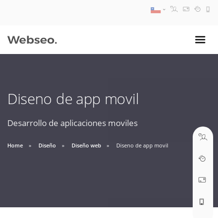
08:30 AM A 17:30 PM
ventas@webseo.cl
Diseno de app movil
09:30 AM A 18:30 PM
soporte@webseo.cl
Desarrollo de aplicaciones moviles
Home
Diseño
Diseño web
Diseno de app movil
ABRIR TICKET