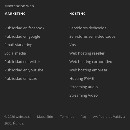
Mantención Web
MARKETING
HOSTING
Publicidad en facebook
Servidores dedicados
Publicidad en google
Servidores semi-dedicados
Email Marketing
Vps
Social media
Web hosting reseller
Reunión online
Publicidad en twitter
Web hosting corporativo
Nuestros ejecutivos le enviarán un correo electrónico con el enlace a
Chat Online
Meet para la reunión online.
Publicidad en youtube
Web hosting empresa
Cotización
Todos nuestros ejecutivos están fuera de línea. Complete el formulario
Publicidad en waze
Hosting PYME
para enviarnos un correo electrónico con sus datos personales.
Complete el formulario y nos contactaremos a la brevedad.
Streaming audio
Streaming Video
©
2026
webseo.cl
Mapa Sitio
Terminos
Faq
Av. Pedro de Valdivia
2633, Ñuñoa.