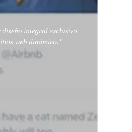
 diseño integral exclusivo
sitios web dinámico.”