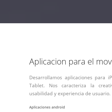
estrategia de
¡COTIZA AQUÍ!
DESDE $15 UF.
HABLAR CON EJECUTIVO
marketing digital.
DESDE $300 UF.
ASESORATE POR UN EXPERTO
Aplicacion para el movi
Desarrollamos aplicaciones para i
Tablet. Nos caracteriza la creati
usabilidad y experiencia de usuario.
Aplicaciones android