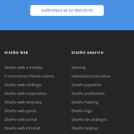
CUÉNTENOS DE SU PROYECTO
DISEÑO WEB
DISEÑO GRAFICO
Diseño web a medida
Naming
E-commerce (Tienda online)
Identidad corporativa
Diseño web catálogo
Diseño papelería
Diseño web corporativo
Diseño publicitario
Diseño web empresa
Diseño Packing
Diseño web pyme
Diseño logo
Diseño web portal
Diseño de catálogos
Diseño web intranet
Diseño tarjetas