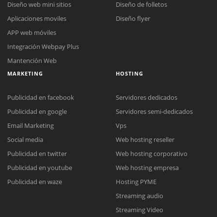
Diseño web mini sitios
Diseño de folletos
Aplicaciones moviles
Diseño flyer
APP web móviles
Integración Webpay Plus
Mantención Web
MARKETING
HOSTING
Publicidad en facebook
Servidores dedicados
Publicidad en google
Servidores semi-dedicados
Email Marketing
Vps
Social media
Web hosting reseller
Reunión online
Publicidad en twitter
Web hosting corporativo
Nuestros ejecutivos le enviarán un correo electrónico con el enlace a
Chat Online
Publicidad en youtube
Web hosting empresa
Meet para la reunión online.
Cotización
Todos nuestros ejecutivos están fuera de línea. Complete el formulario
Publicidad en waze
Hosting PYME
para enviarnos un correo electrónico con sus datos personales.
Complete el formulario y nos contactaremos a la brevedad.
Streaming audio
Streaming Video