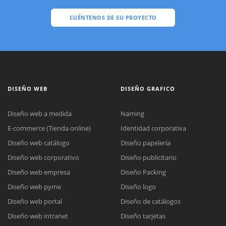
CUÉNTENOS DE SU PROYECTO
DISEÑO WEB
DISEÑO GRAFICO
Diseño web a medida
Naming
E-commerce (Tienda online)
Identidad corporativa
Diseño web catálogo
Diseño papelería
Diseño web corporativo
Diseño publicitario
Diseño web empresa
Diseño Packing
Diseño web pyme
Diseño logo
Diseño web portal
Diseño de catálogos
Diseño web intranet
Diseño tarjetas