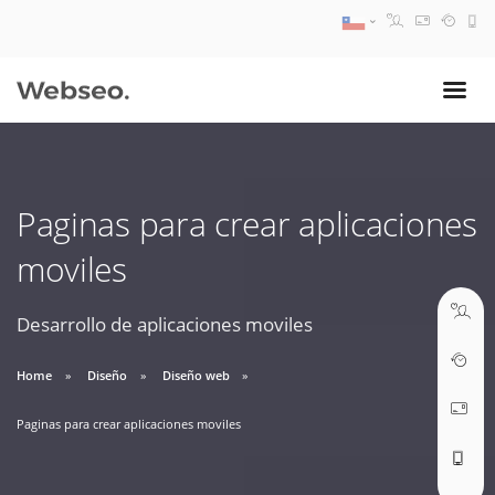
08:30 AM A 17:30 PM
ventas@webseo.cl
Paginas para crear aplicaciones
09:30 AM A 18:30 PM
moviles
soporte@webseo.cl
Desarrollo de aplicaciones moviles
Home
Diseño
Diseño web
ABRIR TICKET
Paginas para crear aplicaciones moviles