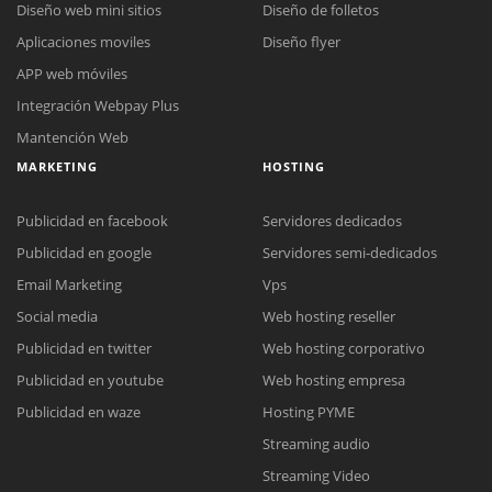
Diseño web mini sitios
Diseño de folletos
Aplicaciones moviles
Diseño flyer
APP web móviles
Integración Webpay Plus
Mantención Web
MARKETING
HOSTING
Publicidad en facebook
Servidores dedicados
Publicidad en google
Servidores semi-dedicados
Email Marketing
Vps
Social media
Web hosting reseller
Reunión online
Publicidad en twitter
Web hosting corporativo
Nuestros ejecutivos le enviarán un correo electrónico con el enlace a
Chat Online
Publicidad en youtube
Web hosting empresa
Meet para la reunión online.
Cotización
Todos nuestros ejecutivos están fuera de línea. Complete el formulario
Publicidad en waze
Hosting PYME
para enviarnos un correo electrónico con sus datos personales.
Complete el formulario y nos contactaremos a la brevedad.
Streaming audio
Streaming Video