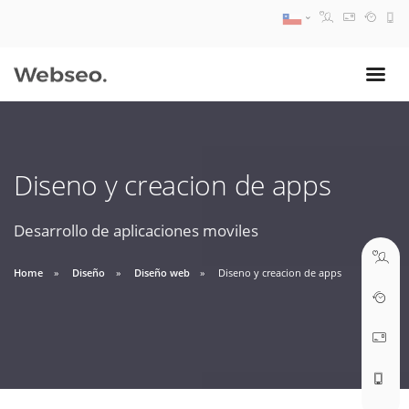
08:30 AM A 17:30 PM
ventas@webseo.cl
Diseno y creacion de apps
09:30 AM A 18:30 PM
soporte@webseo.cl
Desarrollo de aplicaciones moviles
Home
Diseño
Diseño web
Diseno y creacion de apps
ABRIR TICKET