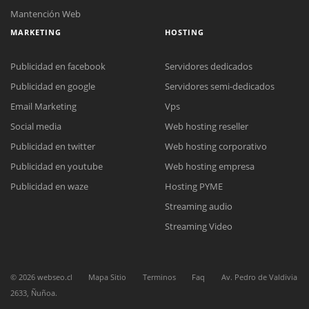
Mantención Web
MARKETING
HOSTING
Publicidad en facebook
Servidores dedicados
Publicidad en google
Servidores semi-dedicados
Email Marketing
Vps
Social media
Web hosting reseller
Reunión online
Publicidad en twitter
Web hosting corporativo
Nuestros ejecutivos le enviarán un correo electrónico con el enlace a
Chat Online
Meet para la reunión online.
Publicidad en youtube
Web hosting empresa
Cotización
Todos nuestros ejecutivos están fuera de línea. Complete el formulario
Publicidad en waze
Hosting PYME
para enviarnos un correo electrónico con sus datos personales.
Complete el formulario y nos contactaremos a la brevedad.
Streaming audio
Streaming Video
©
2026
webseo.cl
Mapa Sitio
Terminos
Faq
Av. Pedro de Valdivia
2633, Ñuñoa.