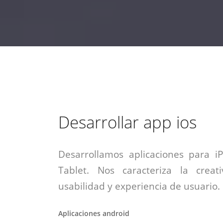
estrategia de
¡COTIZA AQUÍ!
DESDE $15 UF.
HABLAR CON EJECUTIVO
marketing digital.
DESDE $300 UF.
ASESORATE POR UN EXPERTO
Desarrollar app ios
Desarrollamos aplicaciones para i
Tablet. Nos caracteriza la creati
usabilidad y experiencia de usuario.
Aplicaciones android