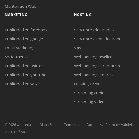
Mantención Web
MARKETING
HOSTING
Publicidad en facebook
Servidores dedicados
Publicidad en google
Servidores semi-dedicados
Email Marketing
Vps
Social media
Web hosting reseller
Reunión online
Publicidad en twitter
Web hosting corporativo
Nuestros ejecutivos le enviarán un correo electrónico con el enlace a
Chat Online
Meet para la reunión online.
Publicidad en youtube
Web hosting empresa
Cotización
Todos nuestros ejecutivos están fuera de línea. Complete el formulario
Publicidad en waze
Hosting PYME
para enviarnos un correo electrónico con sus datos personales.
Complete el formulario y nos contactaremos a la brevedad.
Streaming audio
Streaming Video
©
2026
webseo.cl
Mapa Sitio
Terminos
Faq
Av. Pedro de Valdivia
2633, Ñuñoa.