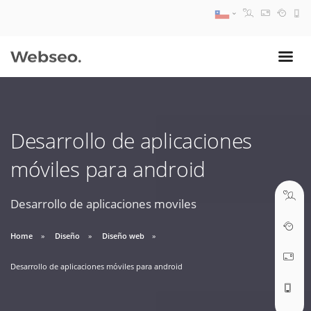
08:30 AM A 17:30 PM
ventas@webseo.cl
Desarrollo de aplicaciones
09:30 AM A 18:30 PM
móviles para android
soporte@webseo.cl
Desarrollo de aplicaciones moviles
Home
Diseño
Diseño web
ABRIR TICKET
Desarrollo de aplicaciones móviles para android