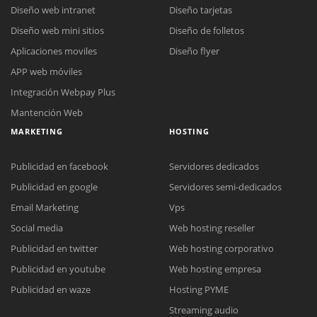
Diseño web intranet
Diseño tarjetas
Diseño web mini sitios
Diseño de folletos
Aplicaciones moviles
Diseño flyer
APP web móviles
Integración Webpay Plus
Mantención Web
MARKETING
HOSTING
Publicidad en facebook
Servidores dedicados
Publicidad en google
Servidores semi-dedicados
Email Marketing
Vps
Social media
Web hosting reseller
Reunión online
Publicidad en twitter
Web hosting corporativo
Nuestros ejecutivos le enviarán un correo electrónico con el enlace a
Chat Online
Publicidad en youtube
Web hosting empresa
Meet para la reunión online.
Cotización
Todos nuestros ejecutivos están fuera de línea. Complete el formulario
Publicidad en waze
Hosting PYME
para enviarnos un correo electrónico con sus datos personales.
Complete el formulario y nos contactaremos a la brevedad.
Streaming audio