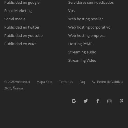
Publicidad en google
Servidores semi-dedicados
Email Marketing
Vps
Reunión online
Social media
Web hosting reseller
Publicidad en twitter
Web hosting corporativo
Nuestros ejecutivos le enviarán un correo electrónico con el enlace a
Chat Online
Meet para la reunión online.
Publicidad en youtube
Web hosting empresa
Cotización
Todos nuestros ejecutivos están fuera de línea. Complete el formulario
Publicidad en waze
Hosting PYME
para enviarnos un correo electrónico con sus datos personales.
Complete el formulario y nos contactaremos a la brevedad.
Streaming audio
Streaming Video
©
2026
webseo.cl
Mapa Sitio
Terminos
Faq
Av. Pedro de Valdivia
2633, Ñuñoa.