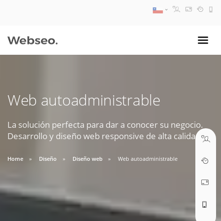
08:30 AM A 17:30 PM
ventas@webseo.cl
Web autoadministrable
09:30 AM A 18:30 PM
soporte@webseo.cl
La solución perfecta para dar a conocer su negocio.
Desarrollo y diseño web responsive de alta calidad.
Home
Diseño
Diseño web
Web autoadministrable
ABRIR TICKET