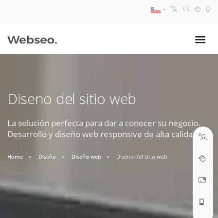
08:30 AM A 17:30 PM
ventas@webseo.cl
Diseno del sitio web
09:30 AM A 18:30 PM
soporte@webseo.cl
La solución perfecta para dar a conocer su negocio.
Desarrollo y diseño web responsive de alta calidad.
Home
Diseño
Diseño web
Diseno del sitio web
ABRIR TICKET