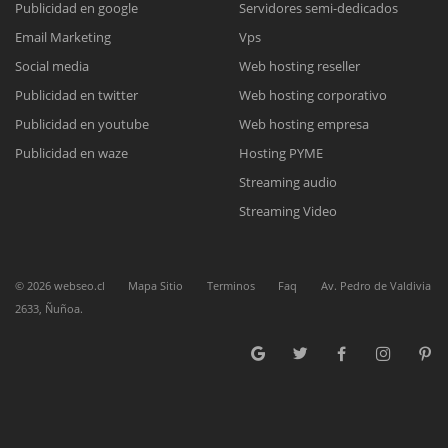
Publicidad en google
Servidores semi-dedicados
Email Marketing
Vps
Reunión online
Social media
Web hosting reseller
Publicidad en twitter
Web hosting corporativo
Nuestros ejecutivos le enviarán un correo electrónico con el enlace a
Chat Online
Meet para la reunión online.
Publicidad en youtube
Web hosting empresa
Cotización
Todos nuestros ejecutivos están fuera de línea. Complete el formulario
Publicidad en waze
Hosting PYME
para enviarnos un correo electrónico con sus datos personales.
Complete el formulario y nos contactaremos a la brevedad.
Streaming audio
Streaming Video
©
2026
webseo.cl
Mapa Sitio
Terminos
Faq
Av. Pedro de Valdivia
2633, Ñuñoa.