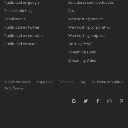
Publicidad en google
Servidores semi-dedicados
Email Marketing
Vps
Reunión online
Social media
Web hosting reseller
Publicidad en twitter
Web hosting corporativo
Nuestros ejecutivos le enviarán un correo electrónico con el enlace a
Chat Online
Meet para la reunión online.
Publicidad en youtube
Web hosting empresa
Cotización
Todos nuestros ejecutivos están fuera de línea. Complete el formulario
Publicidad en waze
Hosting PYME
para enviarnos un correo electrónico con sus datos personales.
Complete el formulario y nos contactaremos a la brevedad.
Streaming audio
Streaming Video
©
2026
webseo.cl
Mapa Sitio
Terminos
Faq
Av. Pedro de Valdivia
2633, Ñuñoa.