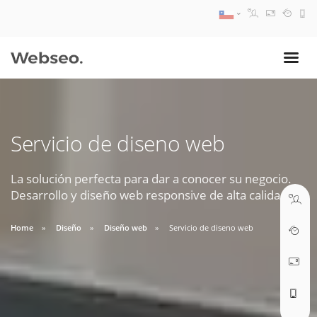
08:30 AM A 17:30 PM
ventas@webseo.cl
Servicio de diseno web
09:30 AM A 18:30 PM
soporte@webseo.cl
La solución perfecta para dar a conocer su negocio.
Desarrollo y diseño web responsive de alta calidad.
Home
Diseño
Diseño web
Servicio de diseno web
ABRIR TICKET