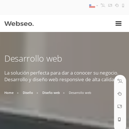
08:30 AM A 17:30 PM
ventas@webseo.cl
Desarrollo web
09:30 AM A 18:30 PM
soporte@webseo.cl
La solución perfecta para dar a conocer su negocio.
Desarrollo y diseño web responsive de alta calidad.
Home
Diseño
Diseño web
Desarrollo web
ABRIR TICKET