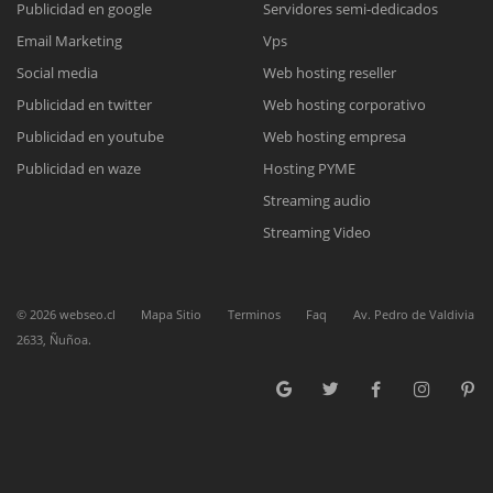
Publicidad en google
Servidores semi-dedicados
Email Marketing
Vps
Reunión online
Social media
Web hosting reseller
Publicidad en twitter
Web hosting corporativo
Nuestros ejecutivos le enviarán un correo electrónico con el enlace a
Chat Online
Meet para la reunión online.
Publicidad en youtube
Web hosting empresa
Cotización
Todos nuestros ejecutivos están fuera de línea. Complete el formulario
Publicidad en waze
Hosting PYME
para enviarnos un correo electrónico con sus datos personales.
Complete el formulario y nos contactaremos a la brevedad.
Streaming audio
Streaming Video
©
2026
webseo.cl
Mapa Sitio
Terminos
Faq
Av. Pedro de Valdivia
2633, Ñuñoa.