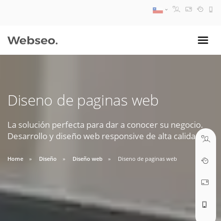
08:30 AM A 17:30 PM
ventas@webseo.cl
Diseno de paginas web
09:30 AM A 18:30 PM
soporte@webseo.cl
La solución perfecta para dar a conocer su negocio.
Desarrollo y diseño web responsive de alta calidad.
Home
Diseño
Diseño web
Diseno de paginas web
ABRIR TICKET