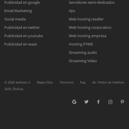
Publicidad en google
Servidores semi-dedicados
Email Marketing
Vps
Reunión online
Social media
Web hosting reseller
Publicidad en twitter
Web hosting corporativo
Nuestros ejecutivos le enviarán un correo electrónico con el enlace a
Chat Online
Meet para la reunión online.
Publicidad en youtube
Web hosting empresa
Cotización
Todos nuestros ejecutivos están fuera de línea. Complete el formulario
Publicidad en waze
Hosting PYME
para enviarnos un correo electrónico con sus datos personales.
Complete el formulario y nos contactaremos a la brevedad.
Streaming audio
Streaming Video
©
2026
webseo.cl
Mapa Sitio
Terminos
Faq
Av. Pedro de Valdivia
2633, Ñuñoa.