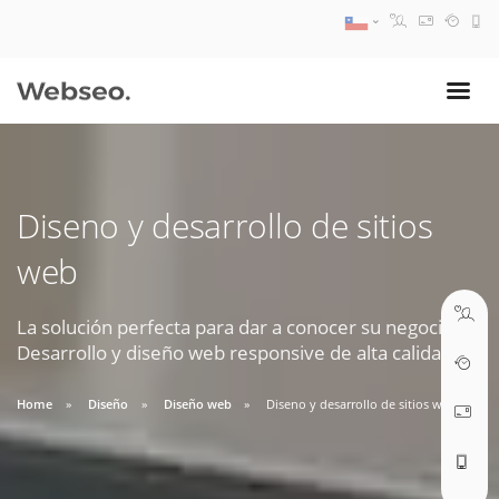
08:30 AM A 17:30 PM
ventas@webseo.cl
Diseno y desarrollo de sitios
09:30 AM A 18:30 PM
web
soporte@webseo.cl
La solución perfecta para dar a conocer su negocio.
Desarrollo y diseño web responsive de alta calidad.
ABRIR TICKET
Home
Diseño
Diseño web
Diseno y desarrollo de sitios web