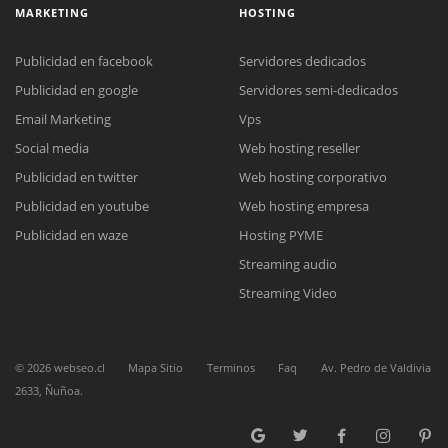
MARKETING
HOSTING
Publicidad en facebook
Servidores dedicados
Publicidad en google
Servidores semi-dedicados
Email Marketing
Vps
Social media
Web hosting reseller
Reunión online
Publicidad en twitter
Web hosting corporativo
Nuestros ejecutivos le enviarán un correo electrónico con el enlace a
Chat Online
Meet para la reunión online.
Publicidad en youtube
Web hosting empresa
Cotización
Todos nuestros ejecutivos están fuera de línea. Complete el formulario
Publicidad en waze
Hosting PYME
para enviarnos un correo electrónico con sus datos personales.
Complete el formulario y nos contactaremos a la brevedad.
Streaming audio
Streaming Video
©
2026
webseo.cl
Mapa Sitio
Terminos
Faq
Av. Pedro de Valdivia
2633, Ñuñoa.