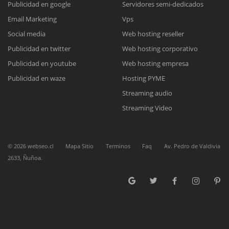
Publicidad en google
Servidores semi-dedicados
Email Marketing
Vps
Reunión online
Social media
Web hosting reseller
Publicidad en twitter
Web hosting corporativo
Nuestros ejecutivos le enviarán un correo electrónico con el enlace a
Chat Online
Meet para la reunión online.
Publicidad en youtube
Web hosting empresa
Cotización
Todos nuestros ejecutivos están fuera de línea. Complete el formulario
Publicidad en waze
Hosting PYME
para enviarnos un correo electrónico con sus datos personales.
Complete el formulario y nos contactaremos a la brevedad.
Streaming audio
Streaming Video
©
2026
webseo.cl
Mapa Sitio
Terminos
Faq
Av. Pedro de Valdivia
2633, Ñuñoa.