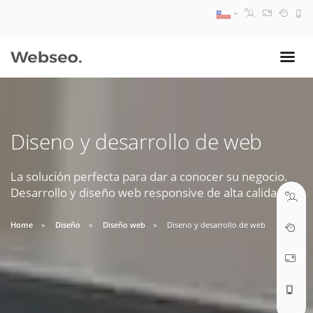
08:30 AM A 17:30 PM
ventas@webseo.cl
Diseno y desarrollo de web
09:30 AM A 18:30 PM
soporte@webseo.cl
La solución perfecta para dar a conocer su negocio.
Desarrollo y diseño web responsive de alta calidad.
Home
Diseño
Diseño web
Diseno y desarrollo de web
ABRIR TICKET