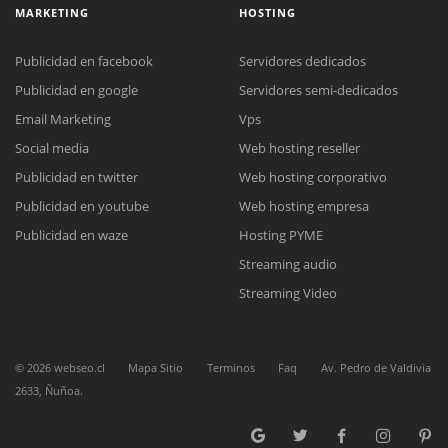
MARKETING
HOSTING
Publicidad en facebook
Servidores dedicados
Publicidad en google
Servidores semi-dedicados
Email Marketing
Vps
Social media
Web hosting reseller
Reunión online
Publicidad en twitter
Web hosting corporativo
Nuestros ejecutivos le enviarán un correo electrónico con el enlace a
Chat Online
Meet para la reunión online.
Publicidad en youtube
Web hosting empresa
Cotización
Todos nuestros ejecutivos están fuera de línea. Complete el formulario
Publicidad en waze
Hosting PYME
para enviarnos un correo electrónico con sus datos personales.
Complete el formulario y nos contactaremos a la brevedad.
Streaming audio
Streaming Video
©
2026
webseo.cl
Mapa Sitio
Terminos
Faq
Av. Pedro de Valdivia
2633, Ñuñoa.