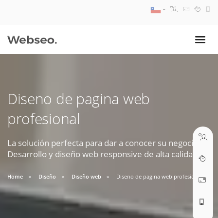
08:30 AM A 17:30 PM
ventas@webseo.cl
Diseno de pagina web
09:30 AM A 18:30 PM
profesional
soporte@webseo.cl
La solución perfecta para dar a conocer su negocio.
Desarrollo y diseño web responsive de alta calidad.
ABRIR TICKET
Home
Diseño
Diseño web
Diseno de pagina web profesional