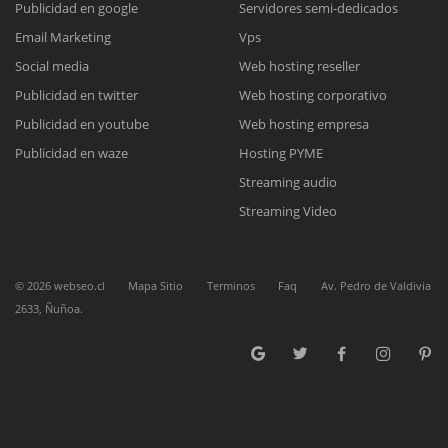
Publicidad en google
Servidores semi-dedicados
Email Marketing
Vps
Reunión online
Social media
Web hosting reseller
Publicidad en twitter
Web hosting corporativo
Nuestros ejecutivos le enviarán un correo electrónico con el enlace a
Chat Online
Meet para la reunión online.
Publicidad en youtube
Web hosting empresa
Cotización
Todos nuestros ejecutivos están fuera de línea. Complete el formulario
Publicidad en waze
Hosting PYME
para enviarnos un correo electrónico con sus datos personales.
Complete el formulario y nos contactaremos a la brevedad.
Streaming audio
Streaming Video
©
2026
webseo.cl
Mapa Sitio
Terminos
Faq
Av. Pedro de Valdivia
2633, Ñuñoa.