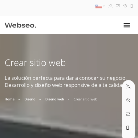
08:30 AM A 17:30 PM
ventas@webseo.cl
Crear sitio web
09:30 AM A 18:30 PM
soporte@webseo.cl
La solución perfecta para dar a conocer su negocio.
Desarrollo y diseño web responsive de alta calidad.
Home
Diseño
Diseño web
Crear sitio web
ABRIR TICKET