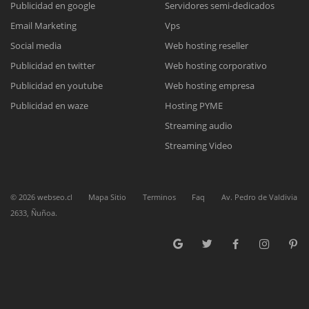
Publicidad en google
Servidores semi-dedicados
Email Marketing
Vps
Reunión online
Social media
Web hosting reseller
Publicidad en twitter
Web hosting corporativo
Nuestros ejecutivos le enviarán un correo electrónico con el enlace a
Chat Online
Meet para la reunión online.
Publicidad en youtube
Web hosting empresa
Cotización
Todos nuestros ejecutivos están fuera de línea. Complete el formulario
Publicidad en waze
Hosting PYME
para enviarnos un correo electrónico con sus datos personales.
Complete el formulario y nos contactaremos a la brevedad.
Streaming audio
Streaming Video
©
2026
webseo.cl
Mapa Sitio
Terminos
Faq
Av. Pedro de Valdivia
2633, Ñuñoa.