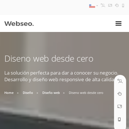
08:30 AM A 17:30 PM
ventas@webseo.cl
Diseno web desde cero
09:30 AM A 18:30 PM
soporte@webseo.cl
La solución perfecta para dar a conocer su negocio.
Desarrollo y diseño web responsive de alta calidad.
Home
Diseño
Diseño web
Diseno web desde cero
ABRIR TICKET