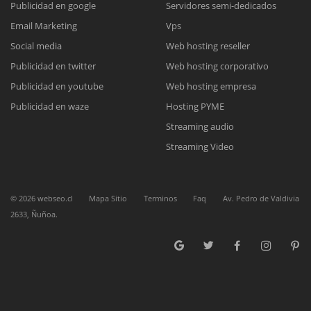
Publicidad en google
Servidores semi-dedicados
Email Marketing
Vps
Reunión online
Social media
Web hosting reseller
Publicidad en twitter
Web hosting corporativo
Nuestros ejecutivos le enviarán un correo electrónico con el enlace a
Chat Online
Meet para la reunión online.
Publicidad en youtube
Web hosting empresa
Cotización
Todos nuestros ejecutivos están fuera de línea. Complete el formulario
Publicidad en waze
Hosting PYME
para enviarnos un correo electrónico con sus datos personales.
Complete el formulario y nos contactaremos a la brevedad.
Streaming audio
Streaming Video
©
2026
webseo.cl
Mapa Sitio
Terminos
Faq
Av. Pedro de Valdivia
2633, Ñuñoa.