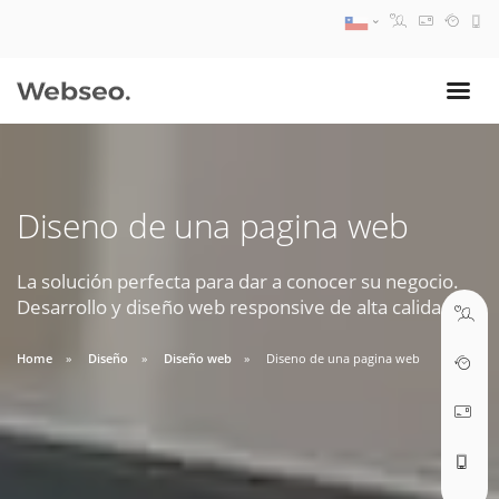
08:30 AM A 17:30 PM
ventas@webseo.cl
Diseno de una pagina web
09:30 AM A 18:30 PM
soporte@webseo.cl
La solución perfecta para dar a conocer su negocio.
Desarrollo y diseño web responsive de alta calidad.
Home
Diseño
Diseño web
Diseno de una pagina web
ABRIR TICKET