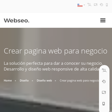
08:30 AM A 17:30 PM
ventas@webseo.cl
Crear pagina web para negocio
09:30 AM A 18:30 PM
soporte@webseo.cl
La solución perfecta para dar a conocer su negocio.
Desarrollo y diseño web responsive de alta calidad.
Home
Diseño
Diseño web
Crear pagina web para negocio
ABRIR TICKET