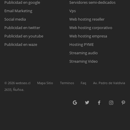
Publicidad en google
Servidores semi-dedicados
Email Marketing
Vps
Reunión online
Social media
Web hosting reseller
Publicidad en twitter
Web hosting corporativo
Nuestros ejecutivos le enviarán un correo electrónico con el enlace a
Chat Online
Meet para la reunión online.
Publicidad en youtube
Web hosting empresa
Cotización
Todos nuestros ejecutivos están fuera de línea. Complete el formulario
Publicidad en waze
Hosting PYME
para enviarnos un correo electrónico con sus datos personales.
Complete el formulario y nos contactaremos a la brevedad.
Streaming audio
Streaming Video
©
2026
webseo.cl
Mapa Sitio
Terminos
Faq
Av. Pedro de Valdivia
2633, Ñuñoa.