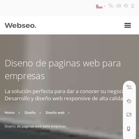
08:30 AM A 17:30 PM
ventas@webseo.cl
Diseno de paginas web para
09:30 AM A 18:30 PM
empresas
soporte@webseo.cl
La solución perfecta para dar a conocer su negocio.
Desarrollo y diseño web responsive de alta calidad.
ABRIR TICKET
Home
Diseño
Diseño web
Diseno de paginas web para empresas