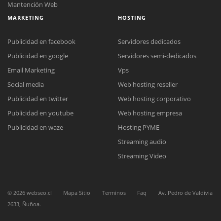
Mantención Web
MARKETING
HOSTING
Publicidad en facebook
Servidores dedicados
Publicidad en google
Servidores semi-dedicados
Email Marketing
Vps
Social media
Web hosting reseller
Reunión online
Publicidad en twitter
Web hosting corporativo
Nuestros ejecutivos le enviarán un correo electrónico con el enlace a
Chat Online
Meet para la reunión online.
Publicidad en youtube
Web hosting empresa
Cotización
Todos nuestros ejecutivos están fuera de línea. Complete el formulario
Publicidad en waze
Hosting PYME
para enviarnos un correo electrónico con sus datos personales.
Complete el formulario y nos contactaremos a la brevedad.
Streaming audio
Streaming Video
©
2026
webseo.cl
Mapa Sitio
Terminos
Faq
Av. Pedro de Valdivia
2633, Ñuñoa.