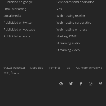
Publicidad en google
Servidores semi-dedicados
Email Marketing
Vps
Reunión online
Social media
Web hosting reseller
Publicidad en twitter
Web hosting corporativo
Nuestros ejecutivos le enviarán un correo electrónico con el enlace a
Chat Online
Meet para la reunión online.
Publicidad en youtube
Web hosting empresa
Cotización
Todos nuestros ejecutivos están fuera de línea. Complete el formulario
Publicidad en waze
Hosting PYME
para enviarnos un correo electrónico con sus datos personales.
Complete el formulario y nos contactaremos a la brevedad.
Streaming audio
Streaming Video
©
2026
webseo.cl
Mapa Sitio
Terminos
Faq
Av. Pedro de Valdivia
2633, Ñuñoa.