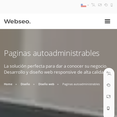
08:30 AM A 17:30 PM
ventas@webseo.cl
Paginas autoadministrables
09:30 AM A 18:30 PM
soporte@webseo.cl
La solución perfecta para dar a conocer su negocio.
Desarrollo y diseño web responsive de alta calidad.
Home
Diseño
Diseño web
Paginas autoadministrables
ABRIR TICKET