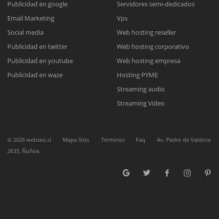
Publicidad en google
Servidores semi-dedicados
Email Marketing
Vps
Reunión online
Social media
Web hosting reseller
Publicidad en twitter
Web hosting corporativo
Nuestros ejecutivos le enviarán un correo electrónico con el enlace a
Chat Online
Meet para la reunión online.
Publicidad en youtube
Web hosting empresa
Cotización
Todos nuestros ejecutivos están fuera de línea. Complete el formulario
Publicidad en waze
Hosting PYME
para enviarnos un correo electrónico con sus datos personales.
Complete el formulario y nos contactaremos a la brevedad.
Streaming audio
Streaming Video
©
2026
webseo.cl
Mapa Sitio
Terminos
Faq
Av. Pedro de Valdivia
2633, Ñuñoa.