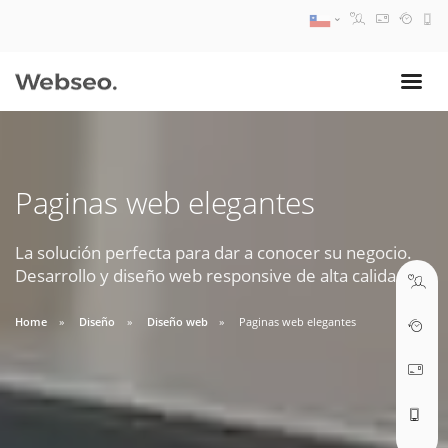
08:30 AM A 17:30 PM
ventas@webseo.cl
Paginas web elegantes
09:30 AM A 18:30 PM
soporte@webseo.cl
La solución perfecta para dar a conocer su negocio.
Desarrollo y diseño web responsive de alta calidad.
Home
Diseño
Diseño web
Paginas web elegantes
ABRIR TICKET