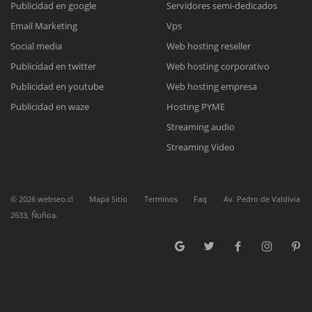
Publicidad en google
Servidores semi-dedicados
Email Marketing
Vps
Reunión online
Social media
Web hosting reseller
Publicidad en twitter
Web hosting corporativo
Nuestros ejecutivos le enviarán un correo electrónico con el enlace a
Chat Online
Meet para la reunión online.
Publicidad en youtube
Web hosting empresa
Cotización
Todos nuestros ejecutivos están fuera de línea. Complete el formulario
Publicidad en waze
Hosting PYME
para enviarnos un correo electrónico con sus datos personales.
Complete el formulario y nos contactaremos a la brevedad.
Streaming audio
Streaming Video
©
2026
webseo.cl
Mapa Sitio
Terminos
Faq
Av. Pedro de Valdivia
2633, Ñuñoa.