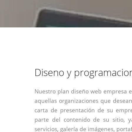
estrategia de
¡COTIZA AQUÍ!
DESDE $15 UF.
HABLAR CON EJECUTIVO
marketing digital.
DESDE $300 UF.
ASESORATE POR UN EXPERTO
Diseno y programacio
Nuestro plan diseño web empresa es
aquellas organizaciones que desean
carta de presentación de su empre
parte del contenido de su sitio, 
servicios, galería de imágenes, portaf