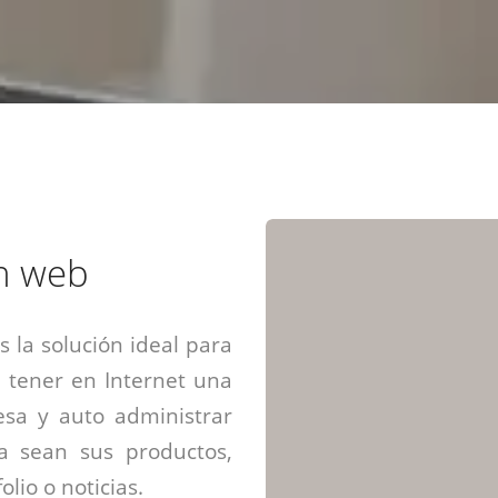
Diseño web mini sitios
Estrategia de marca
Next Cloud
Aplicaciones moviles
Identidad de marca
APP web móviles
Diseño de logo
Integración Webpay Plus
Directrices de la marca
Mantención Web
Redacción de textos
Directrices de voz
Rebranding
Fotografía / Dirección
n web
Diseño infográfico
 la solución ideal para
 tener en Internet una
sa y auto administrar
ya sean sus productos,
olio o noticias.