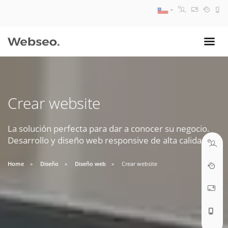
08:30 AM A 17:30 PM
ventas@webseo.cl
Crear website
09:30 AM A 18:30 PM
soporte@webseo.cl
La solución perfecta para dar a conocer su negocio.
Desarrollo y diseño web responsive de alta calidad.
Home
Diseño
Diseño web
Crear website
ABRIR TICKET