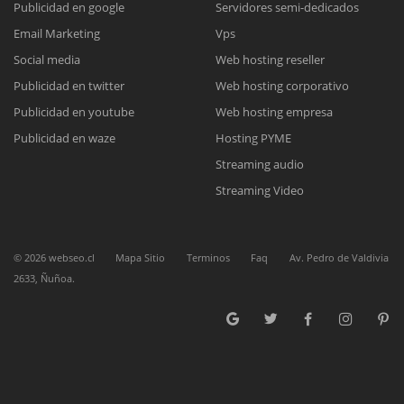
Publicidad en google
Servidores semi-dedicados
Email Marketing
Vps
Reunión online
Social media
Web hosting reseller
Publicidad en twitter
Web hosting corporativo
Nuestros ejecutivos le enviarán un correo electrónico con el enlace a
Chat Online
Meet para la reunión online.
Publicidad en youtube
Web hosting empresa
Cotización
Todos nuestros ejecutivos están fuera de línea. Complete el formulario
Publicidad en waze
Hosting PYME
para enviarnos un correo electrónico con sus datos personales.
Complete el formulario y nos contactaremos a la brevedad.
Streaming audio
Streaming Video
©
2026
webseo.cl
Mapa Sitio
Terminos
Faq
Av. Pedro de Valdivia
2633, Ñuñoa.