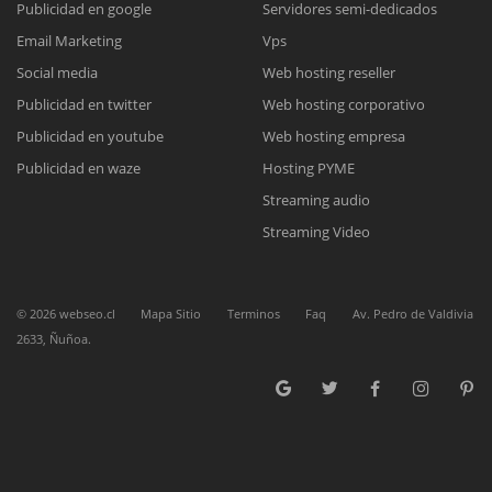
Publicidad en google
Servidores semi-dedicados
Email Marketing
Vps
Reunión online
Social media
Web hosting reseller
Publicidad en twitter
Web hosting corporativo
Nuestros ejecutivos le enviarán un correo electrónico con el enlace a
Chat Online
Meet para la reunión online.
Publicidad en youtube
Web hosting empresa
Cotización
Todos nuestros ejecutivos están fuera de línea. Complete el formulario
Publicidad en waze
Hosting PYME
para enviarnos un correo electrónico con sus datos personales.
Complete el formulario y nos contactaremos a la brevedad.
Streaming audio
Streaming Video
©
2026
webseo.cl
Mapa Sitio
Terminos
Faq
Av. Pedro de Valdivia
2633, Ñuñoa.