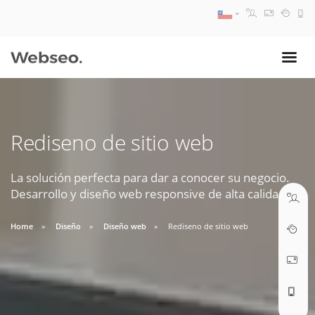
08:30 AM A 17:30 PM
ventas@webseo.cl
Rediseno de sitio web
09:30 AM A 18:30 PM
soporte@webseo.cl
La solución perfecta para dar a conocer su negocio.
Desarrollo y diseño web responsive de alta calidad.
Home
Diseño
Diseño web
Rediseno de sitio web
ABRIR TICKET