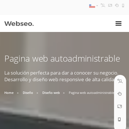
08:30 AM A 17:30 PM
ventas@webseo.cl
Pagina web autoadministrable
09:30 AM A 18:30 PM
soporte@webseo.cl
La solución perfecta para dar a conocer su negocio.
Desarrollo y diseño web responsive de alta calidad.
Home
Diseño
Diseño web
Pagina web autoadministrable
ABRIR TICKET