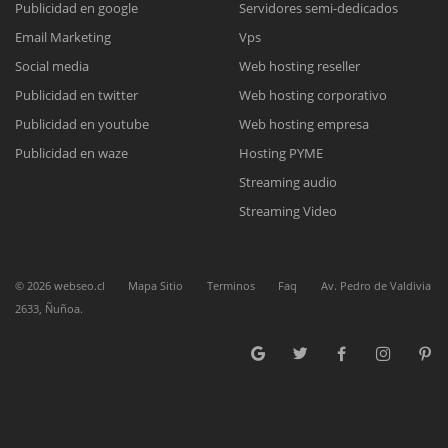
Publicidad en google
Servidores semi-dedicados
Email Marketing
Vps
Reunión online
Social media
Web hosting reseller
Publicidad en twitter
Web hosting corporativo
Nuestros ejecutivos le enviarán un correo electrónico con el enlace a
Chat Online
Meet para la reunión online.
Publicidad en youtube
Web hosting empresa
Cotización
Todos nuestros ejecutivos están fuera de línea. Complete el formulario
Publicidad en waze
Hosting PYME
para enviarnos un correo electrónico con sus datos personales.
Complete el formulario y nos contactaremos a la brevedad.
Streaming audio
Streaming Video
©
2026
webseo.cl
Mapa Sitio
Terminos
Faq
Av. Pedro de Valdivia
2633, Ñuñoa.