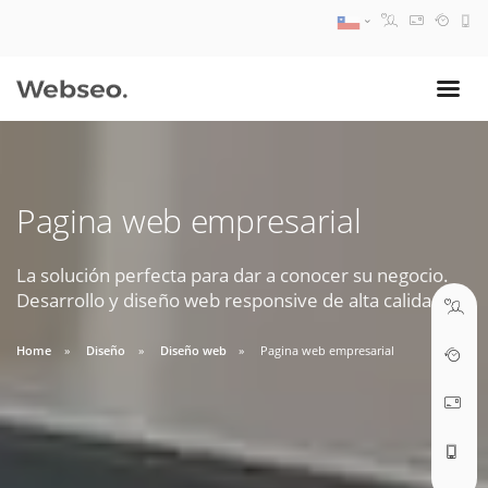
08:30 AM A 17:30 PM
ventas@webseo.cl
Pagina web empresarial
09:30 AM A 18:30 PM
soporte@webseo.cl
La solución perfecta para dar a conocer su negocio.
Desarrollo y diseño web responsive de alta calidad.
Home
Diseño
Diseño web
Pagina web empresarial
ABRIR TICKET