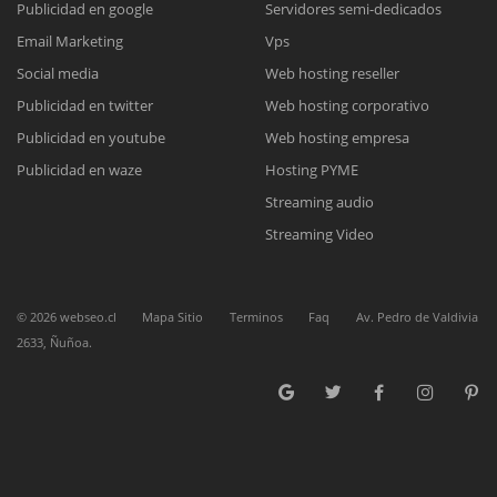
Publicidad en google
Servidores semi-dedicados
Email Marketing
Vps
Reunión online
Social media
Web hosting reseller
Publicidad en twitter
Web hosting corporativo
Nuestros ejecutivos le enviarán un correo electrónico con el enlace a
Chat Online
Meet para la reunión online.
Publicidad en youtube
Web hosting empresa
Cotización
Todos nuestros ejecutivos están fuera de línea. Complete el formulario
Publicidad en waze
Hosting PYME
para enviarnos un correo electrónico con sus datos personales.
Complete el formulario y nos contactaremos a la brevedad.
Streaming audio
Streaming Video
©
2026
webseo.cl
Mapa Sitio
Terminos
Faq
Av. Pedro de Valdivia
2633, Ñuñoa.