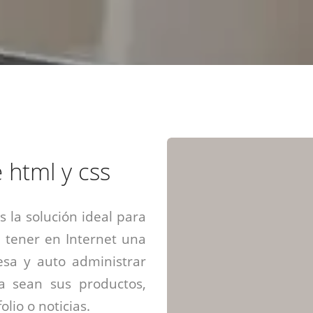
Diseño web mini sitios
Estrategia de marca
Next Cloud
Aplicaciones moviles
Identidad de marca
APP web móviles
Diseño de logo
Integración Webpay Plus
Directrices de la marca
Mantención Web
Redacción de textos
Directrices de voz
Rebranding
Fotografía / Dirección
 html y css
Diseño infográfico
 la solución ideal para
 tener en Internet una
sa y auto administrar
ya sean sus productos,
olio o noticias.