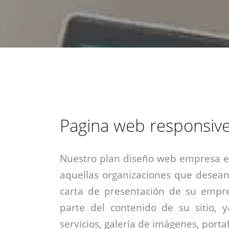
estrategia de
¡COTIZA AQUÍ!
DESDE $15 UF.
HABLAR CON EJECUTIVO
marketing digital.
DESDE $300 UF.
ASESORATE POR UN EXPERTO
Pagina web responsive
Nuestro plan diseño web empresa es
aquellas organizaciones que desean
carta de presentación de su empre
parte del contenido de su sitio, 
servicios, galería de imágenes, portaf