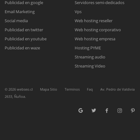
Publicidad en google
Servidores semi-dedicados
Email Marketing
Vps
Reunión online
Social media
Web hosting reseller
Publicidad en twitter
Web hosting corporativo
Nuestros ejecutivos le enviarán un correo electrónico con el enlace a
Chat Online
Meet para la reunión online.
Publicidad en youtube
Web hosting empresa
Cotización
Todos nuestros ejecutivos están fuera de línea. Complete el formulario
Publicidad en waze
Hosting PYME
para enviarnos un correo electrónico con sus datos personales.
Complete el formulario y nos contactaremos a la brevedad.
Streaming audio
Streaming Video
©
2026
webseo.cl
Mapa Sitio
Terminos
Faq
Av. Pedro de Valdivia
2633, Ñuñoa.