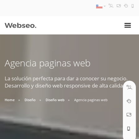
08:30 AM A 17:30 PM
ventas@webseo.cl
Agencia paginas web
09:30 AM A 18:30 PM
soporte@webseo.cl
La solución perfecta para dar a conocer su negocio.
Desarrollo y diseño web responsive de alta calidad.
Home
Diseño
Diseño web
Agencia paginas web
ABRIR TICKET