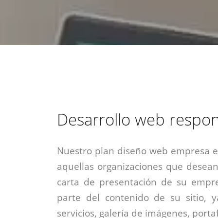
estrategia de
¡COTIZA AQUÍ!
DESDE $15 UF.
HABLAR CON EJECUTIVO
marketing digital.
DESDE $300 UF.
ASESORATE POR UN EXPERTO
Desarrollo web respon
Nuestro plan diseño web empresa es
aquellas organizaciones que desean
carta de presentación de su empre
parte del contenido de su sitio, 
servicios, galería de imágenes, portaf