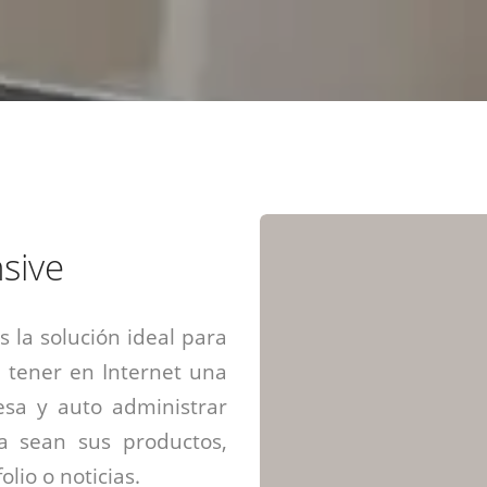
Diseño web mini sitios
Estrategia de marca
Next Cloud
Aplicaciones moviles
Identidad de marca
APP web móviles
Diseño de logo
Integración Webpay Plus
Directrices de la marca
Mantención Web
Redacción de textos
Directrices de voz
Rebranding
Fotografía / Dirección
sive
Diseño infográfico
 la solución ideal para
 tener en Internet una
sa y auto administrar
ya sean sus productos,
olio o noticias.