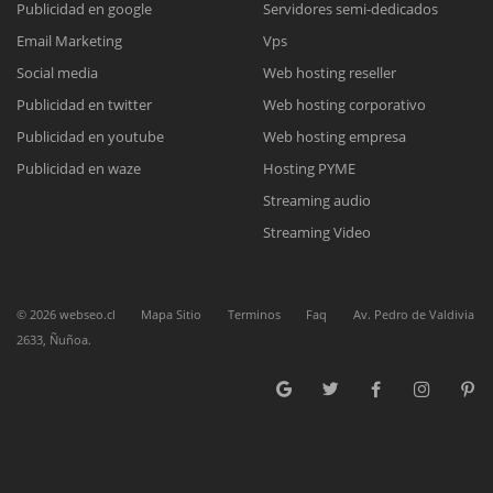
Publicidad en google
Servidores semi-dedicados
Email Marketing
Vps
Reunión online
Social media
Web hosting reseller
Publicidad en twitter
Web hosting corporativo
Nuestros ejecutivos le enviarán un correo electrónico con el enlace a
Chat Online
Meet para la reunión online.
Publicidad en youtube
Web hosting empresa
Cotización
Todos nuestros ejecutivos están fuera de línea. Complete el formulario
Publicidad en waze
Hosting PYME
para enviarnos un correo electrónico con sus datos personales.
Complete el formulario y nos contactaremos a la brevedad.
Streaming audio
Streaming Video
©
2026
webseo.cl
Mapa Sitio
Terminos
Faq
Av. Pedro de Valdivia
2633, Ñuñoa.