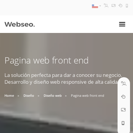
08:30 AM A 17:30 PM
ventas@webseo.cl
Pagina web front end
09:30 AM A 18:30 PM
soporte@webseo.cl
La solución perfecta para dar a conocer su negocio.
Desarrollo y diseño web responsive de alta calidad.
Home
Diseño
Diseño web
Pagina web front end
ABRIR TICKET