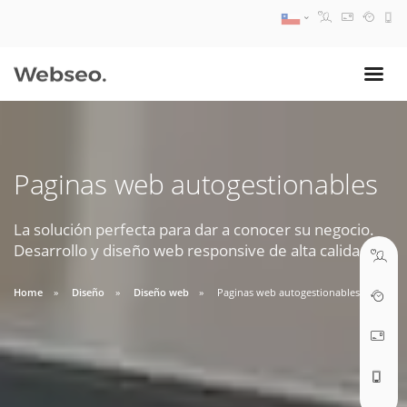
08:30 AM A 17:30 PM
ventas@webseo.cl
Paginas web autogestionables
09:30 AM A 18:30 PM
soporte@webseo.cl
La solución perfecta para dar a conocer su negocio.
Desarrollo y diseño web responsive de alta calidad.
Home
Diseño
Diseño web
Paginas web autogestionables
ABRIR TICKET