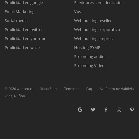
Publicidad en google
Servidores semi-dedicados
Email Marketing
Vps
Reunión online
Social media
Web hosting reseller
Publicidad en twitter
Web hosting corporativo
Nuestros ejecutivos le enviarán un correo electrónico con el enlace a
Chat Online
Meet para la reunión online.
Publicidad en youtube
Web hosting empresa
Cotización
Todos nuestros ejecutivos están fuera de línea. Complete el formulario
Publicidad en waze
Hosting PYME
para enviarnos un correo electrónico con sus datos personales.
Complete el formulario y nos contactaremos a la brevedad.
Streaming audio
Streaming Video
©
2026
webseo.cl
Mapa Sitio
Terminos
Faq
Av. Pedro de Valdivia
2633, Ñuñoa.