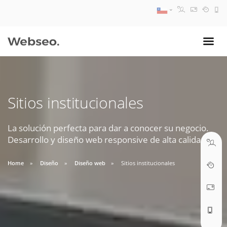
08:30 AM A 17:30 PM
ventas@webseo.cl
Sitios institucionales
09:30 AM A 18:30 PM
soporte@webseo.cl
La solución perfecta para dar a conocer su negocio.
Desarrollo y diseño web responsive de alta calidad.
Home
Diseño
Diseño web
Sitios institucionales
ABRIR TICKET