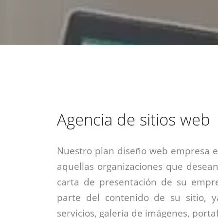
estrategia de
¡COTIZA AQUÍ!
DESDE $15 UF.
HABLAR CON EJECUTIVO
marketing digital.
DESDE $300 UF.
ASESORATE POR UN EXPERTO
Agencia de sitios web
Nuestro plan diseño web empresa es
aquellas organizaciones que desean
carta de presentación de su empre
parte del contenido de su sitio, 
servicios, galería de imágenes, portaf