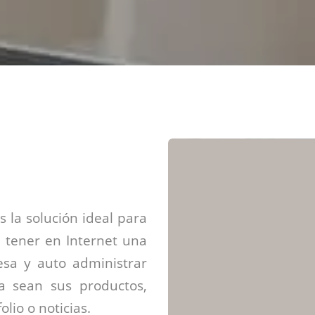
Diseño web mini sitios
Estrategia de marca
Next Cloud
Aplicaciones moviles
Identidad de marca
APP web móviles
Diseño de logo
Integración Webpay Plus
Directrices de la marca
Mantención Web
Redacción de textos
Directrices de voz
Rebranding
Fotografía / Dirección
Diseño infográfico
 la solución ideal para
 tener en Internet una
sa y auto administrar
ya sean sus productos,
olio o noticias.