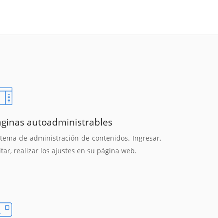
áginas autoadministrables
stema de administración de contenidos. Ingresar,
itar, realizar los ajustes en su página web.
Reunión online
Chat Online
Nuestros ejecutivos le enviarán un correo