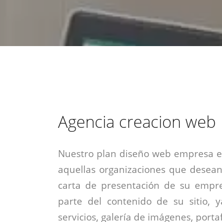
estrategia de
¡COTIZA AQUÍ!
DESDE $15 UF.
HABLAR CON EJECUTIVO
marketing digital.
DESDE $300 UF.
ASESORATE POR UN EXPERTO
Agencia creacion web
Nuestro plan diseño web empresa es
aquellas organizaciones que desean
carta de presentación de su empre
parte del contenido de su sitio, 
servicios, galería de imágenes, portaf