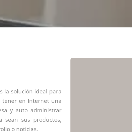
Diseño web mini sitios
Estrategia de marca
Next Cloud
Aplicaciones moviles
Identidad de marca
APP web móviles
Diseño de logo
Integración Webpay Plus
Directrices de la marca
Mantención Web
Redacción de textos
Directrices de voz
Rebranding
Fotografía / Dirección
Diseño infográfico
 la solución ideal para
 tener en Internet una
sa y auto administrar
ya sean sus productos,
olio o noticias.