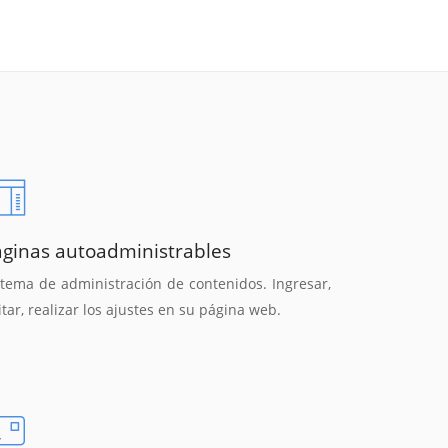
áginas autoadministrables
stema de administración de contenidos. Ingresar,
itar, realizar los ajustes en su página web.
Reunión online
Chat Online
Nuestros ejecutivos le enviarán un correo