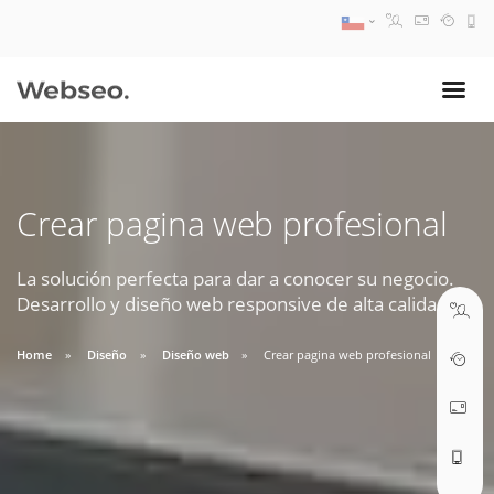
08:30 AM A 17:30 PM
ventas@webseo.cl
Crear pagina web profesional
09:30 AM A 18:30 PM
soporte@webseo.cl
La solución perfecta para dar a conocer su negocio.
Desarrollo y diseño web responsive de alta calidad.
Home
Diseño
Diseño web
Crear pagina web profesional
ABRIR TICKET