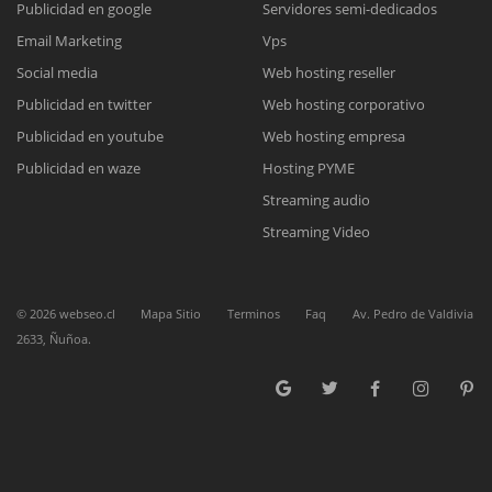
Publicidad en google
Servidores semi-dedicados
Email Marketing
Vps
Reunión online
Social media
Web hosting reseller
Publicidad en twitter
Web hosting corporativo
Nuestros ejecutivos le enviarán un correo electrónico con el enlace a
Chat Online
Meet para la reunión online.
Publicidad en youtube
Web hosting empresa
Cotización
Todos nuestros ejecutivos están fuera de línea. Complete el formulario
Publicidad en waze
Hosting PYME
para enviarnos un correo electrónico con sus datos personales.
Complete el formulario y nos contactaremos a la brevedad.
Streaming audio
Streaming Video
©
2026
webseo.cl
Mapa Sitio
Terminos
Faq
Av. Pedro de Valdivia
2633, Ñuñoa.