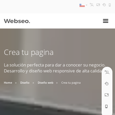
08:30 AM A 17:30 PM
ventas@webseo.cl
Crea tu pagina
09:30 AM A 18:30 PM
soporte@webseo.cl
La solución perfecta para dar a conocer su negocio.
Desarrollo y diseño web responsive de alta calidad.
Home
Diseño
Diseño web
Crea tu pagina
ABRIR TICKET