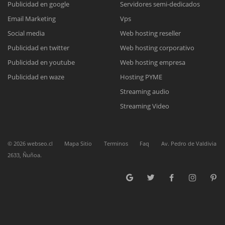
Publicidad en google
Servidores semi-dedicados
Email Marketing
Vps
Reunión online
Social media
Web hosting reseller
Publicidad en twitter
Web hosting corporativo
Nuestros ejecutivos le enviarán un correo electrónico con el enlace a
Chat Online
Meet para la reunión online.
Publicidad en youtube
Web hosting empresa
Cotización
Todos nuestros ejecutivos están fuera de línea. Complete el formulario
Publicidad en waze
Hosting PYME
para enviarnos un correo electrónico con sus datos personales.
Complete el formulario y nos contactaremos a la brevedad.
Streaming audio
Streaming Video
©
2026
webseo.cl
Mapa Sitio
Terminos
Faq
Av. Pedro de Valdivia
2633, Ñuñoa.