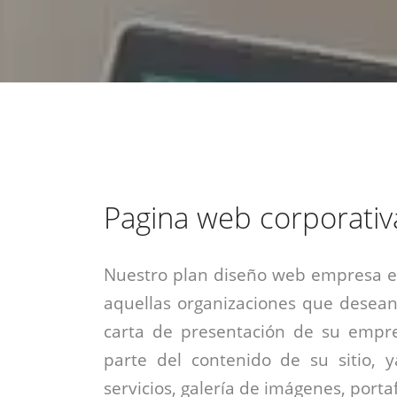
estrategia de
¡COTIZA AQUÍ!
DESDE $15 UF.
HABLAR CON EJECUTIVO
marketing digital.
DESDE $300 UF.
ASESORATE POR UN EXPERTO
Pagina web corporativ
Nuestro plan diseño web empresa es
aquellas organizaciones que desean
carta de presentación de su empre
parte del contenido de su sitio, 
servicios, galería de imágenes, portaf