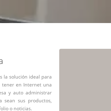
Diseño web mini sitios
Estrategia de marca
Next Cloud
Aplicaciones moviles
Identidad de marca
APP web móviles
Diseño de logo
Integración Webpay Plus
Directrices de la marca
Mantención Web
Redacción de textos
Directrices de voz
Rebranding
Fotografía / Dirección
a
Diseño infográfico
 la solución ideal para
 tener en Internet una
sa y auto administrar
ya sean sus productos,
olio o noticias.