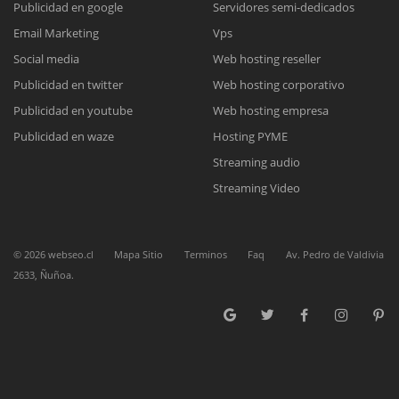
Publicidad en google
Servidores semi-dedicados
Email Marketing
Vps
Reunión online
Social media
Web hosting reseller
Publicidad en twitter
Web hosting corporativo
Nuestros ejecutivos le enviarán un correo electrónico con el enlace a
Chat Online
Meet para la reunión online.
Publicidad en youtube
Web hosting empresa
Cotización
Todos nuestros ejecutivos están fuera de línea. Complete el formulario
Publicidad en waze
Hosting PYME
para enviarnos un correo electrónico con sus datos personales.
Complete el formulario y nos contactaremos a la brevedad.
Streaming audio
Streaming Video
©
2026
webseo.cl
Mapa Sitio
Terminos
Faq
Av. Pedro de Valdivia
2633, Ñuñoa.