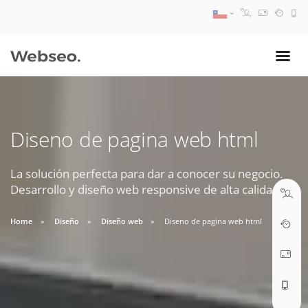
08:30 AM A 17:30 PM
ventas@webseo.cl
Diseno de pagina web html
09:30 AM A 18:30 PM
soporte@webseo.cl
La solución perfecta para dar a conocer su negocio.
Desarrollo y diseño web responsive de alta calidad.
Home
Diseño
Diseño web
Diseno de pagina web html
ABRIR TICKET