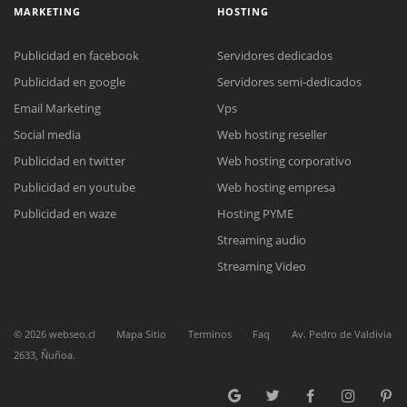
MARKETING
HOSTING
Publicidad en facebook
Servidores dedicados
Publicidad en google
Servidores semi-dedicados
Email Marketing
Vps
Social media
Web hosting reseller
Reunión online
Publicidad en twitter
Web hosting corporativo
Nuestros ejecutivos le enviarán un correo electrónico con el enlace a
Chat Online
Meet para la reunión online.
Publicidad en youtube
Web hosting empresa
Cotización
Todos nuestros ejecutivos están fuera de línea. Complete el formulario
Publicidad en waze
Hosting PYME
para enviarnos un correo electrónico con sus datos personales.
Complete el formulario y nos contactaremos a la brevedad.
Streaming audio
Streaming Video
©
2026
webseo.cl
Mapa Sitio
Terminos
Faq
Av. Pedro de Valdivia
2633, Ñuñoa.