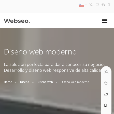
08:30 AM A 17:30 PM
ventas@webseo.cl
Diseno web moderno
09:30 AM A 18:30 PM
soporte@webseo.cl
La solución perfecta para dar a conocer su negocio.
Desarrollo y diseño web responsive de alta calidad.
Home
Diseño
Diseño web
Diseno web moderno
ABRIR TICKET