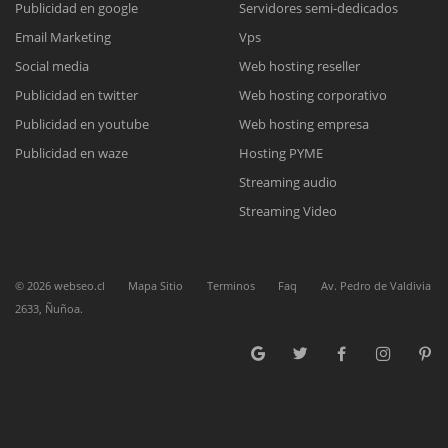
Publicidad en google
Servidores semi-dedicados
Email Marketing
Vps
Reunión online
Social media
Web hosting reseller
Publicidad en twitter
Web hosting corporativo
Nuestros ejecutivos le enviarán un correo electrónico con el enlace a
Chat Online
Meet para la reunión online.
Publicidad en youtube
Web hosting empresa
Cotización
Todos nuestros ejecutivos están fuera de línea. Complete el formulario
Publicidad en waze
Hosting PYME
para enviarnos un correo electrónico con sus datos personales.
Complete el formulario y nos contactaremos a la brevedad.
Streaming audio
Streaming Video
©
2026
webseo.cl
Mapa Sitio
Terminos
Faq
Av. Pedro de Valdivia
2633, Ñuñoa.